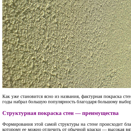
Как уже становится ясно из названия, фактурная покраска ст
годы набрал большую популярность благодаря большому выбора
Структурная покраска стен — преимущества
Формирования этой самой структуры на стене происходит бл
которому ее можно отличить от обычной краски — высокая вяз