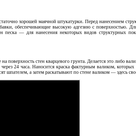
остаточно хорошей маячной штукатурки. Перед нанесением стр
добавки, обеспечивающие высокую адгезию с поверхностью. Д
ен песка — для нанесения некоторых видов структурных пок
на поверхность стен кварцевого грунта. Делается это либо вали
 через 24 часа. Наносится краска фактурным валиком, которых 
носят шпателем, а затем раскатывают по стене валиком — здесь с