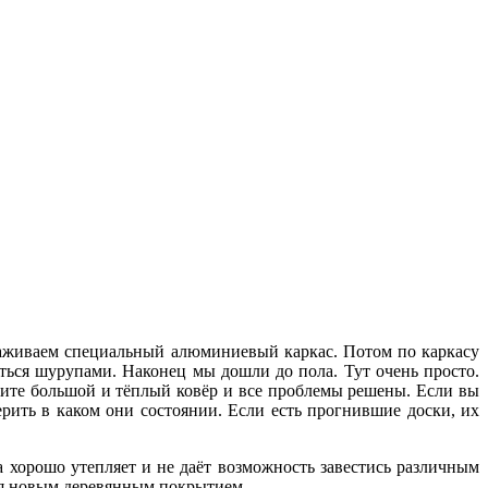
лаживаем специальный алюминиевый каркас. Потом по каркасу
ться шурупами. Наконец мы дошли до пола. Тут очень просто.
елите большой и тёплый ковёр и все проблемы решены. Если вы
ерить в каком они состоянии. Если есть прогнившие доски, их
 хорошо утепляет и не даёт возможность завестись различным
ся новым деревянным покрытием.