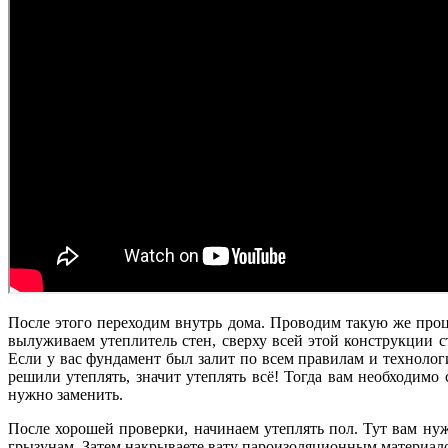
После этого переходим внутрь дома. Проводим такую же про
вылуживаем утеплитель стен, сверху всей этой конструкции 
Если у вас фундамент был залит по всем правилам и технолог
решили утеплять, значит утеплять всё! Тогда вам необходимо
нужно заменить.
После хорошей проверки, начинаем утеплять пол. Тут вам ну
грызунам. Затем накрываете вату пароизоляционным материал