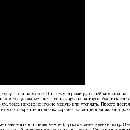
цедуру как и на улице. По всему периметру вашей комнаты на
ставим специальные листы гипсокартона, которые будут скрепля
иям, тогда ничего не нужно менять или утеплять. Просто пост
 снимать покрытие из досок, хорошо посмотреть на балки, пров
жно наложить в проёмы между брусками минеральную вату. Она
ом, который позволит вашему полу «дышать». Сверху застилает