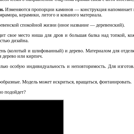
н.
Изменяются пропорции каминов — конструкция напоминает 
рамора, керамики, литого и кованого материала.
ревенской спокойной жизни (иное название — деревенский).
ит свое место ниша для дров и большая балка над топкой, к
стью дизайна.
ень (колотый и шлифованный) и дерево. Материалом для отделк
 дерево или кирпич.
ью особую индивидуальность и неповторимость. Для изготовл
образные. Модель может искриться, вращаться, фонтанировать.
но подойдет?