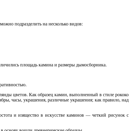
можно подразделить на несколько видов:
еличились площадь камина и размеры дымосборника.
ративностью.
нды цветов. Как образец камин, выполненный в стиле рококо
ры, часы, украшения, различные украшения; как правило, над
стота и изящество в искусстве каминов — четкий рисунок с
 в основу вошли древнеримские образцы.