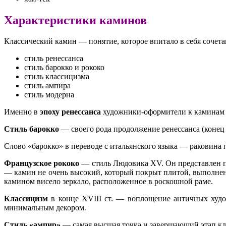
Характеристики каминов
Классический камин — понятие, которое впитало в себя сочет
стиль ренессанса
стиль барокко и рококо
стиль классицизма
стиль ампира
стиль модерна
Именно в
эпоху ренессанса
художники-оформители к каминам н
Стиль барокко
— своего рода продолжение ренессанса (конец X
Слово «барокко» в переводе с итальянского языка — раковин
Французское рококо
— стиль Людовика XV. Он представлен п
— камин не очень высокий, который покрыт плитой, выполнен
камином висело зеркало, расположенное в роскошной раме.
Классицизм
в конце XVIII ст. — воплощение античных худо
минимальным декором.
Стиль «ампир»
— самая высшая точка и завершающий этап кла