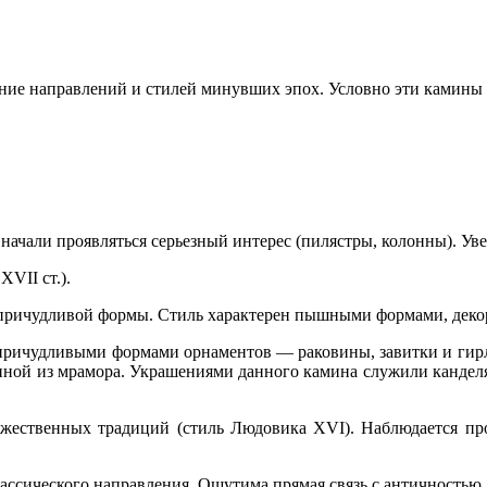
ание направлений и стилей минувших эпох. Условно эти камины 
ачали проявляться серьезный интерес (пилястры, колонны). Ув
VII ст.).
а причудливой формы. Стиль характерен пышными формами, деко
ричудливыми формами орнаментов — раковины, завитки и гирля
ной из мрамора. Украшениями данного камина служили канделяб
жественных традиций (стиль Людовика XVI). Наблюдается про
ссического направления. Ощутима прямая связь с античностью,