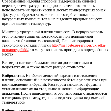
Современные изделия способны выдерживать сильные
перепады температур, что предоставляет возможность
использовать их практически в любых температурных зонах.
Тротуарная брусчатка экологична, создаётся только из
натуральных компонентов и не выделяет вредных веществ
при повышении температур.
Минусы у тротуарной плитки тоже есть. В первую очередь
это появление льда на поверхности при повышенной
влажности (становится скользкой). Если игнорировать
технологию укладки плитки
http://magbete.ru/services/ukladka-
trotuarnoy-plitki/
, то могут возникать просадки в определённых
местах.
Все виды плитки обладают своими достоинствами и
недостатками, а также имеют разную стоимость:
Вибролитая.
Наиболее дешевый вариант изготовления
плитки, основанный на возможности бетона уплотняться при
возникновении вибраций. Раствором заполняют формы и
устанавливают их на стол, выполняющий вибрирующие
движения. После выполнения этого, заготовки отправляются
в специальную камеру, где производится сушка под высокой
температурой.
Вибропрессованная.