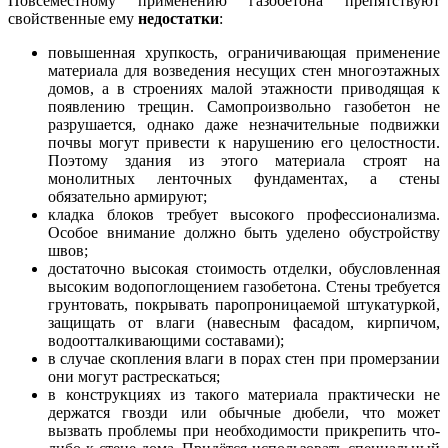
Повсеместному применению газобетона препятствуют
свойственные ему
недостатки
:
повышенная хрупкость, ограничивающая применение
материала для возведения несущих стен многоэтажных
домов, а в строениях малой этажности приводящая к
появлению трещин. Самопроизвольно газобетон не
разрушается, однако даже незначительные подвижки
почвы могут привести к нарушению его целостности.
Поэтому здания из этого материала строят на
монолитных ленточных фундаментах, а стены
обязательно армируют;
кладка блоков требует высокого профессионализма.
Особое внимание должно быть уделено обустройству
швов;
достаточно высокая стоимость отделки, обусловленная
высоким водопоглощением газобетона. Стены требуется
грунтовать, покрывать паропроницаемой штукатуркой,
защищать от влаги (навесным фасадом, кирпичом,
водоотталкивающими составами);
в случае скопления влаги в порах стен при промерзании
они могут растрескаться;
в конструкциях из такого материала практически не
держатся гвозди или обычные дюбели, что может
вызвать проблемы при необходимости прикрепить что-