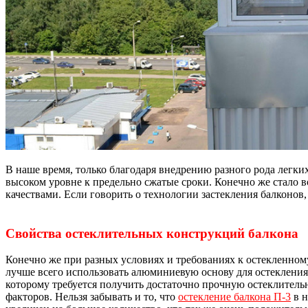
В наше время, только благодаря внедрению разного рода легки
высоком уровне к предельно сжатые сроки. Конечно же стало 
качествами. Если говорить о технологии застекления балконов,
Свойства остеклительных конструкций балкона
Конечно же при разных условиях и требованиях к остекленному
лучше всего использовать алюминиевую основу для остекления 
которому требуется получить достаточно прочную остеклитель
факторов. Нельзя забывать и то, что
остекление балкона П-3
в н