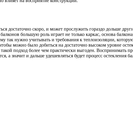
но влияет на восприятие конструкции.
ся достаточно скоро, и может прослужить гораздо дольше други
балконов большую роль играет не только каркас, основа балкон
тому так нужно учитывать и требования к теплоизоляции, котору
тобы можно было добиться на достаточно высоком уровне остекл
х такой подход более чем практически выгоден. Воспринимать пр
ся, а значит и дальше удешевляться будет процесс остекления б