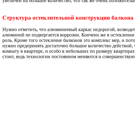
увеличен на большое количество, что так же очень положитель
Структура остеклительной конструкции балкона
Нужно отметить, что алюминиевый каркас недорогой, возводить
алюминий не подвергается коррозии. Кончено же в остеклении 
роль. Кроме того остекление балконов это комплекс мер, и по
нужно предпринять достаточно большое количество действий, ч
комнату в квартире, и особо в небольших по размеру квартира
стоит, ведь технологии постоянном меняются и совершенствуют