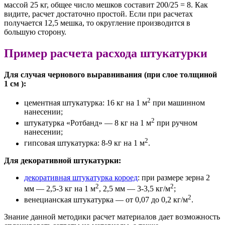
массой 25 кг, общее число мешков составит 200/25 = 8. Как
видите, расчет достаточно простой. Если при расчетах
получается 12,5 мешка, то округление производится в
большую сторону.
Пример расчета расхода штукатурки
Для случая чернового выравнивания (при слое толщиной
1 см ):
2
цементная штукатурка: 16 кг на 1 м
при машинном
нанесении;
2
штукатурка «Ротбанд» — 8 кг на 1 м
при ручном
нанесении;
2
гипсовая штукатурка: 8-9 кг на 1 м
.
Для декоративной штукатурки:
декоративная штукатурка короед
: при размере зерна 2
2
2
мм — 2,5-3 кг на 1 м
, 2,5 мм — 3-3,5 кг/м
;
2
венецианская штукатурка — от 0,07 до 0,2 кг/м
.
Знание данной методики расчет материалов дает возможность