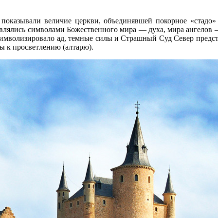
оказывали величие церкви, объединявшей покорное «стадо» 
и являлись символами Божественного мира — духа, мира ангелов
 символизировало ад, темные силы и Страшный Суд Север предст
мы к просветлению (алтарю).