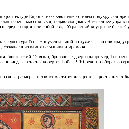
в архитектуре Европы называют еще «стилем полукруглой арки»
, были очень массивными, подавляющими. Внутреннее убранст
 очередь, подпирали собой свод. Украшений внутри не было. Су
ь. Скульптура была монументальной и служила, в основном, укра
у создавали из камня песчаника и мрамора.
лся Глостерский 12 века), бронзовые двери (например, Гнезнен
о периода считается ковер из Байе. В 10 веке в соборах созда
и разные размеры, в зависимости от иерархии. Пространство 