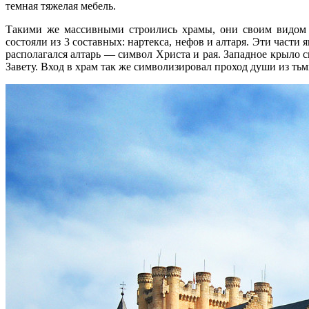
темная тяжелая мебель.
Такими же массивными строились храмы, они своим видом п
состояли из 3 составных: нартекса, нефов и алтаря. Эти част
располагался алтарь — символ Христа и рая. Западное крыло
Завету. Вход в храм так же символизировал проход души из ть