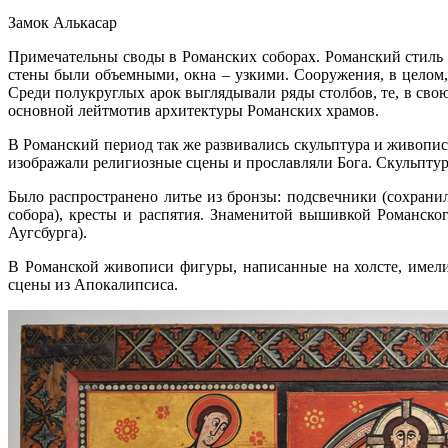
Замок Алькасар
Примечательны своды в Романских соборах. Романский стиль 
стены были объемными, окна – узкими. Сооружения, в целом
Среди полукруглых арок выглядывали ряды столбов, те, в свою
основной лейтмотив архитектуры Романских храмов.
В Романский период так же развивались скульптура и живопис
изображали религиозные сцены и прославляли Бога. Скульптур
Было распространено литье из бронзы: подсвечники (сохрани
собора), кресты и распятия. Знаменитой вышивкой Романског
Аугсбурга).
В Романской живописи фигуры, написанные на холсте, имел
сцены из Апокалипсиса.