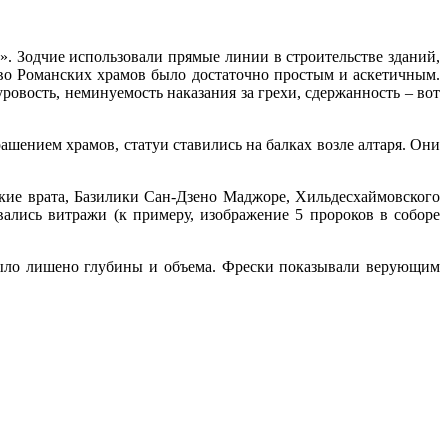
. Зодчие использовали прямые линии в строительстве зданий,
во Романских храмов было достаточно простым и аскетичным.
ровость, неминуемость наказания за грехи, сдержанность – вот
шением храмов, статуи ставились на балках возле алтаря. Они
ские врата, Базилики Сан-Дзено Маджоре, Хильдесхаймовского
вались витражи (к примеру, изображение 5 пророков в соборе
было лишено глубины и объема. Фрески показывали верующим