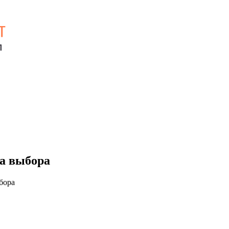
ла выбора
бора