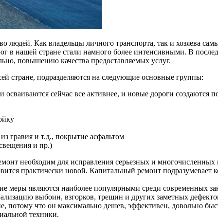
о людей. Как владельцы личного транспорта, так и хозяева сам
ог в нашей стране стали намного более интенсивными. В после
льно, повышению качества предоставляемых услуг.
ей стране, подразделяются на следующие основные группы:
и осваиваются сейчас все активнее, и новые дороги создаются п
ойку
из гравия и т.д., покрытие асфальтом
свещения и пр.)
ремонт необходим для исправления серьезных и многочисленных
новится практически новой. Капитальный ремонт подразумевает к
е меры являются наиболее популярными среди современных зак
ализацию выбоин, взгорков, трещин и других заметных дефектов 
е, потому что он максимально дешев, эффективен, довольно быс
циальной техники.