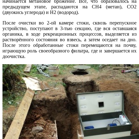
начинается метановое брожение. Всё, что образовалось на
предыдущем этапе, распадаются на СН4 (метан), СО2
(двуокись углерода) и Н2 (водород).
После очистки во 2-ой камере стоки, сквозь перепускное
устройство, поступают в 3-тью секцию, где вся оставшаяся
органика, в ходе рекреационных процессов, выделяется из
растворённого состояния во взвесь, а затем оседает на дно.
После этого обработанные стоки перемещаются на почву,
играющую роль своеобразного фильтра, где и завершается их
доочистка.