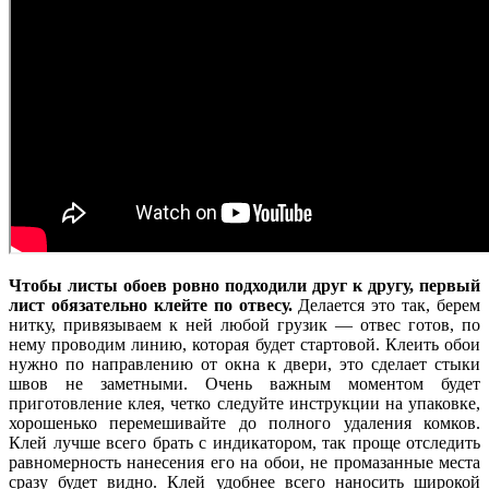
Чтобы листы обоев ровно подходили друг к другу, первый
лист обязательно клейте по отвесу.
Делается это так, берем
нитку, привязываем к ней любой грузик — отвес готов, по
нему проводим линию, которая будет стартовой. Клеить обои
нужно по направлению от окна к двери, это сделает стыки
швов не заметными. Очень важным моментом будет
приготовление клея, четко следуйте инструкции на упаковке,
хорошенько перемешивайте до полного удаления комков.
Клей лучше всего брать с индикатором, так проще отследить
равномерность нанесения его на обои, не промазанные места
сразу будет видно. Клей удобнее всего наносить широкой