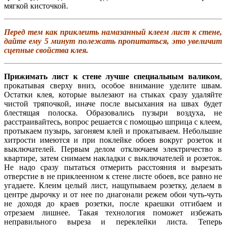
мягкой кисточкой.
Перед тем как приклеить намазанный клеем лист к стене,
дайте ему 5 минут полежать пропитаться, это увеличит
сцепные свойства клея.
Прижимать лист к стене лучше специальным валиком
,
прокатывая сверху вниз, особое внимание уделите швам.
Остатки клея, которые вылезают на стыках сразу удаляйте
чистой тряпочкой, иначе после высыхания на швах будет
блестящая полоска. Образовались пузыри воздуха, не
расстраивайтесь, вопрос решается с помощью шприца с клеем,
протыкаем пузырь, загоняем клей и прокатываем. Небольшие
хитрости имеются и при поклейке обоев вокруг розеток и
выключателей. Первым делом отключаем электричество в
квартире, затем снимаем накладки с выключателей и розеток.
Не надо сразу пытаться отмерить расстояния и вырезать
отверстие в не приклеенном к стене листе обоев, все равно не
угадаете. Клеим целый лист, нащупываем розетку, делаем в
центре дырочку и от нее по диагонали режем обои чуть-чуть
не доходя до краев розетки, после краешки отгибаем и
отрезаем лишнее. Такая технология поможет избежать
неправильного выреза и переклейки листа. Теперь