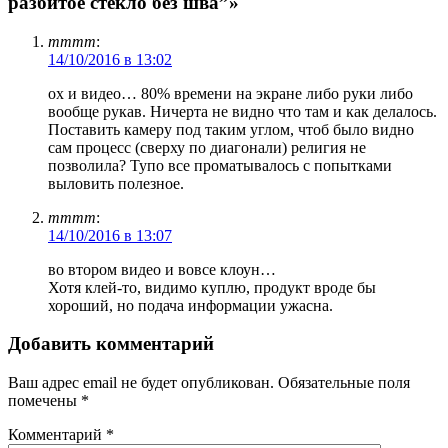
разбитое стекло без шва”»
тттт
:
14/10/2016 в 13:02
ох и видео… 80% времени на экране либо руки либо
вообще рукав. Ничерта не видно что там и как делалось.
Поставить камеру под таким углом, чтоб было видно
сам процесс (сверху по диагонали) религия не
позволила? Тупо все проматывалось с попытками
выловить полезное.
тттт
:
14/10/2016 в 13:07
во втором видео и вовсе клоун…
Хотя клей-то, видимо куплю, продукт вроде бы
хороший, но подача информации ужасна.
Добавить комментарий
Ваш адрес email не будет опубликован.
Обязательные поля
помечены
*
Комментарий
*