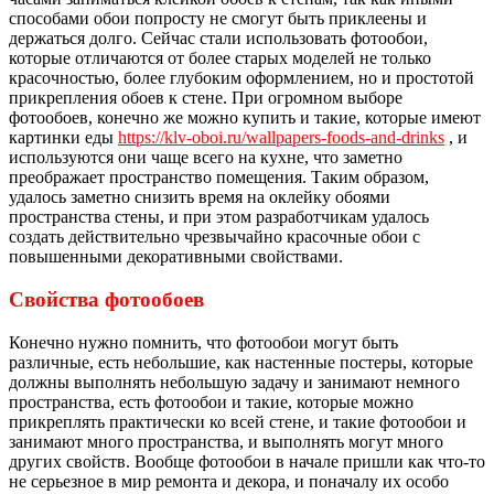
способами обои попросту не смогут быть приклеены и
держаться долго. Сейчас стали использовать фотообои,
которые отличаются от более старых моделей не только
красочностью, более глубоким оформлением, но и простотой
прикрепления обоев к стене. При огромном выборе
фотообоев, конечно же можно купить и такие, которые имеют
картинки еды
https://klv-oboi.ru/wallpapers-foods-and-drinks
, и
используются они чаще всего на кухне, что заметно
преображает пространство помещения. Таким образом,
удалось заметно снизить время на оклейку обоями
пространства стены, и при этом разработчикам удалось
создать действительно чрезвычайно красочные обои с
повышенными декоративными свойствами.
Свойства фотообоев
Конечно нужно помнить, что фотообои могут быть
различные, есть небольшие, как настенные постеры, которые
должны выполнять небольшую задачу и занимают немного
пространства, есть фотообои и такие, которые можно
прикреплять практически ко всей стене, и такие фотообои и
занимают много пространства, и выполнять могут много
других свойств. Вообще фотообои в начале пришли как что-то
не серьезное в мир ремонта и декора, и поначалу их особо