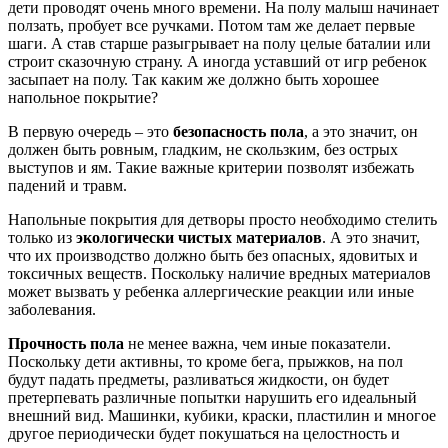
дети проводят очень много времени. На полу малыш начинает
ползать, пробует все ручками. Потом там же делает первые
шаги. А став старше разыгрывает на полу целые баталии или
строит сказочную страну. А иногда уставший от игр ребенок
засыпает на полу. Так каким же должно быть хорошее
напольное покрытие?
В первую очередь – это
безопасность пола
, а это значит, он
должен быть ровным, гладким, не скользким, без острых
выступов и ям. Такие важные критерии позволят избежать
падений и травм.
Напольные покрытия для детворы просто необходимо стелить
только из
экологически чистых материалов
. А это значит,
что их производство должно быть без опасных, ядовитых и
токсичных веществ. Поскольку наличие вредных материалов
может вызвать у ребенка аллергические реакции или иные
заболевания.
Прочность пола
не менее важна, чем иные показатели.
Поскольку дети активны, то кроме бега, прыжков, на пол
будут падать предметы, разливаться жидкости, он будет
претерпевать различные попытки нарушить его идеальный
внешний вид. Машинки, кубики, краски, пластилин и многое
другое периодически будет покушаться на целостность и